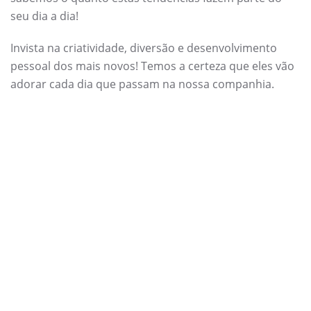
seu dia a dia!
Invista na criatividade, diversão e desenvolvimento
pessoal dos mais novos! Temos a certeza que eles vão
adorar cada dia que passam na nossa companhia.
Sobre o Centro Ser Mais
Ao longo dos últimos anos temos desenvolvido
programas de verão
que se adequam não só às
necessidades dos pais, como também aos sonhos e
desejos dos mais pequenos!