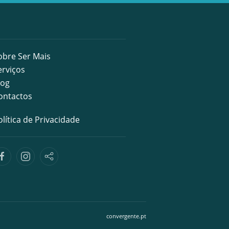
obre Ser Mais
erviços
log
ontactos
olítica de Privacidade
convergente.pt