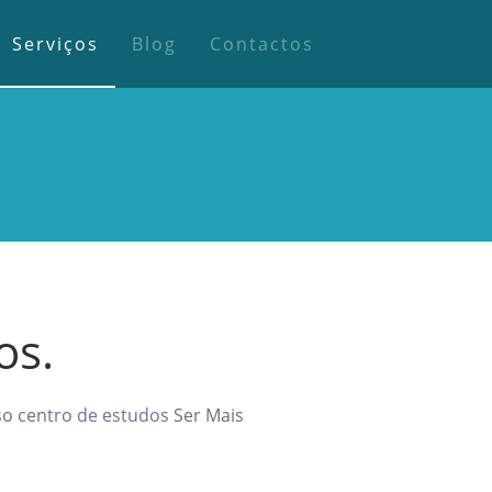
Serviços
Blog
Contactos
os.
sso
centro de estudos
Ser Mais