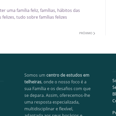
ter uma família feliz
,
famílias
,
hábitos das
 felizes
,
tudo sobre famílias felizes
PRÓXIMO
Somos um
centro de estudos em
S
telheiras
, onde o nosso foco é a
S
sua Família e os desafios com que
B
se depara. Assim, oferecemos-lhe
C
uma resposta especializada,
multidisciplinar e flexível,
P
adaptada aos seus horários e