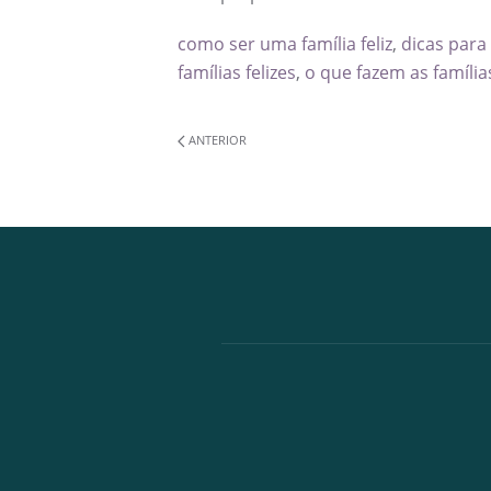
como ser uma família feliz
,
dicas para 
famílias felizes
,
o que fazem as famílias
ANTERIOR