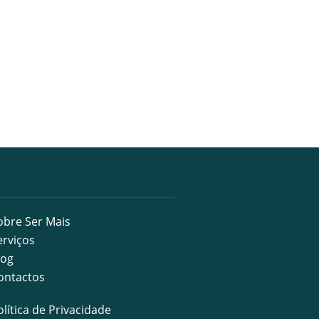
obre Ser Mais
erviços
log
ontactos
olítica de Privacidade