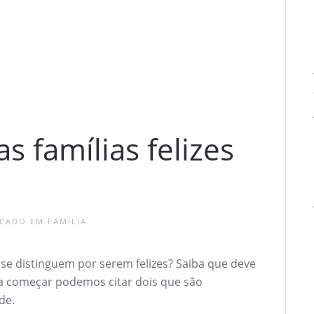
s famílias felizes
ICADO EM
FAMÍLIA
.
e se distinguem por serem felizes? Saiba que deve
ara começar podemos citar dois que são
de.