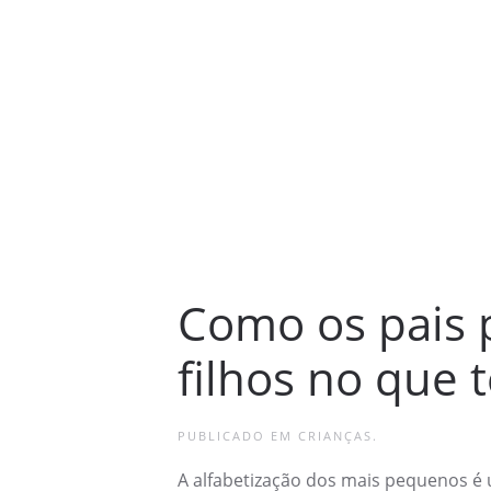
Como os pais 
filhos no que 
PUBLICADO EM
CRIANÇAS
.
A alfabetização dos mais pequenos é u