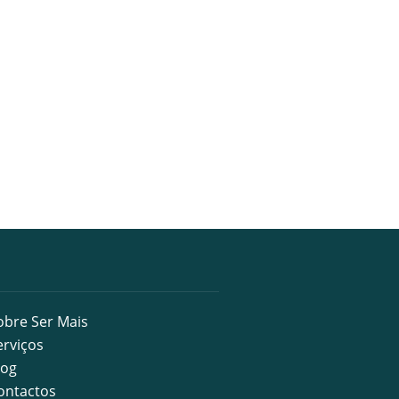
obre Ser Mais
erviços
log
ontactos