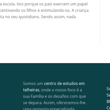
 escola. Isto porque os pais exercem um papel
entivando os filhos e estimulando-os. A criança
crita no seu quotidiano. Sendo assim, nada
Somos um
centro de estudos em
S
telheiras
, onde o nosso foco é a
S
sua Família e os desafios com que
B
se depara. Assim, oferecemos-lhe
C
uma resposta especializada,