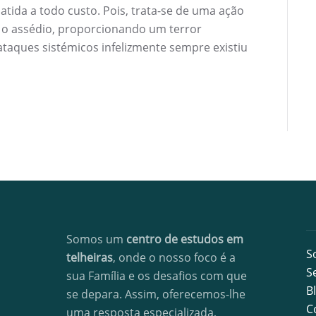
tida a todo custo. Pois, trata-se de uma ação
, o assédio, proporcionando um terror
 ataques sistémicos infelizmente sempre existiu
Somos um
centro de estudos em
S
telheiras
, onde o nosso foco é a
S
sua Família e os desafios com que
B
se depara. Assim, oferecemos-lhe
C
uma resposta especializada,