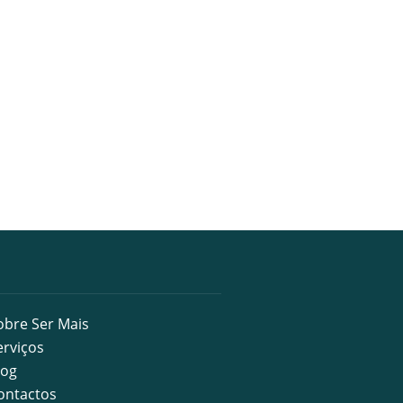
obre Ser Mais
erviços
log
ontactos