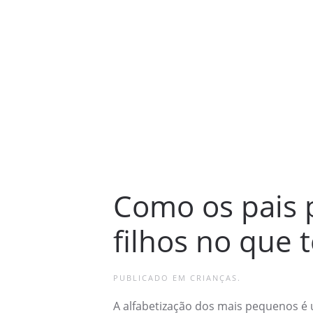
Como os pais 
filhos no que 
PUBLICADO EM
CRIANÇAS
.
A alfabetização dos mais pequenos é u