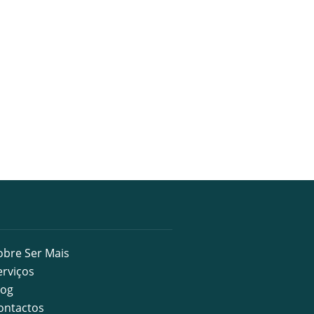
obre Ser Mais
erviços
log
ontactos