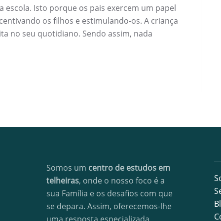
 escola. Isto porque os pais exercem um papel
entivando os filhos e estimulando-os. A criança
crita no seu quotidiano. Sendo assim, nada
Somos um
centro de estudos em
S
telheiras
, onde o nosso foco é a
S
sua Família e os desafios com que
B
se depara. Assim, oferecemos-lhe
C
uma resposta especializada,